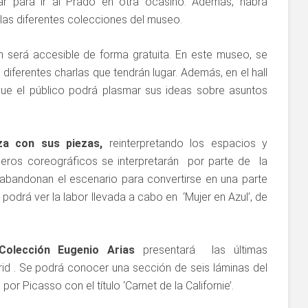
r para ir al Prado en otra ocasino. Además, habrá
 las diferentes colecciones del museo.
n será accesible de forma gratuita. En este museo, se
 diferentes charlas que tendrán lugar. Además, en el hall
 que el público podrá plasmar sus ideas sobre asuntos
a con sus piezas,
reinterpretando los espacios y
úmeros coreográficos se interpretarán por parte de la
abandonan el escenario para convertirse en una parte
podrá ver la labor llevada a cabo en ‘Mujer en Azul’, de
Colección Eugenio Arias
presentará las últimas
id . Se podrá conocer una sección de seis láminas del
por Picasso con el título ‘Carnet de la Californie’.