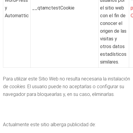
WordPress
usuarios por
y
__qtamctestCookie
el sitio web
p
Automattic
con el fin de
conocer el
origen de las
visitas y
otros datos
estadísticos
similares.
Para utilizar este Sitio Web no resulta necesaria la instalación
de
cookies
. El usuario puede no aceptarlas o configurar su
navegador para bloquearlas y, en su caso, eliminarlas.
Actualmente este sitio alberga publicidad de: