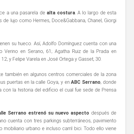
ece a una pasarela de
alta costura
. A lo largo de esta
os de lujo como Hermes, Doce&Gabbana, Chanel, Giorgi
ienen su hueco. Así, Adolfo Domínguez cuenta con una
rto Verino en Serano, 61; Agatha Ruiz de la Prada en
 12; y Felipe Varela en José Ortega y Gasset, 30.
nte también en algunos centros comerciales de la zona
sus puertas en la calle Goya, y en
ABC Serrano
, donde
on la historia del edificio el cual fue sede de Prensa
alle Serrano estrenó su nuevo aspecto
después de
no cuenta con tres parkings subterráneos, pavimiento
biliario urbano e incluso carril bici. Todo ello viene