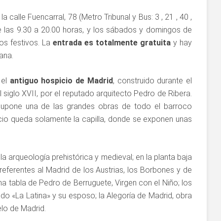
la calle Fuencarral, 78 (Metro Tribunal y Bus: 3 , 21 , 40 ,
e las 9.30 a 20.00 horas, y los sábados y domingos de
los festivos. La
entrada es totalmente gratuita
y hay
ana.
 el
antiguo hospicio de Madrid
, construido durante el
l siglo XVII, por el reputado arquitecto Pedro de Ribera.
supone una de las grandes obras de todo el barroco
cio queda solamente la capilla, donde se exponen unas
la arqueología prehistórica y medieval; en la planta baja
 referentes al Madrid de los Austrias, los Borbones y de
una tabla de Pedro de Berruguete, Virgen con el Niño; los
ndo «La Latina» y su esposo; la Alegoría de Madrid, obra
lo de Madrid.