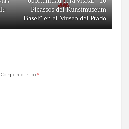
oportunidad para visitar “10
stas
Picassos del Kunstmuseum
 de
Basel” en el Museo del Prado
a. Campo requerido
*