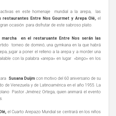
 activas en este homenaje mundial a la arepa, las
 restaurantes Entre Nos Gourmet y Arepa Olé,
el
ran ocasión para disfrutar de este sabroso plato.
n marcha en el restaruante Entre Nos serán las
ivertido torneo de dominó; una gymkana en la que habrá
, jugar a poner el relleno a la arepa y a morder una
ailable con la palabra «arepa» en lugar «bingo» en los
 para
Susana Duijm
con motivo del 60 aniversario de su
o de Venezuela y de Latinoamérica en el año 1955. La
olano Pastor Jiménez Ortega, quien animará el evento
s.
Olé,
el Cuarto Arepazo Mundial se centrará en los niños